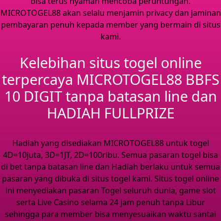
bisa terus nyaman mencoba peruntungan.
MICROTOGEL88 akan selalu menjamin privacy dan jaminan
pembayaran penuh kepada member yang bermain di situs
kami.
Kelebihan situs togel online
terpercaya MICROTOGEL88 BBFS
10 DIGIT tanpa batasan line dan
HADIAH FULLPRIZE
Hadiah yang disediakan MICROTOGEL88 untuk togel
4D=10juta, 3D=1JT, 2D=100ribu. Semua pasaran togel bisa
di bet tanpa batasan line dan Hadiah berlaku untuk semua
pasaran yang dibuka di situs togel kami. Situs togel online
ini menyediakan pasaran Togel seluruh dunia, game slot
serta Live Casino selama 24 jam penuh tanpa Libur
sehingga para member bisa menyesuaikan waktu santai