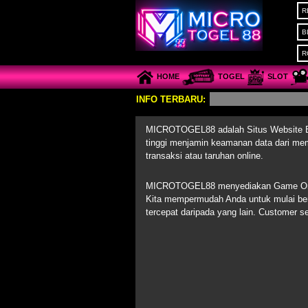
R
B
R
HOME
TOGEL
SLOT
INFO TERBARU:
MICROTOGEL88 adalah Situs Website Ban
tinggi menjamin keamanan data dari 
transaksi atau taruhan online.
MICROTOGEL88 menyediakan Game Online 
Kita mempermudah Anda untuk mulai ber
tercepat daripada yang lain. Customer s