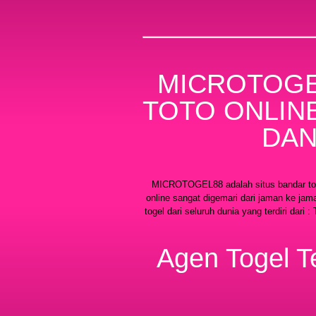
MICROTOGEL
TOTO ONLINE
DAN
MICROTOGEL88 adalah situs bandar toge
online sangat digemari dari jaman ke j
togel dari seluruh dunia yang terdiri dar
Agen Togel T