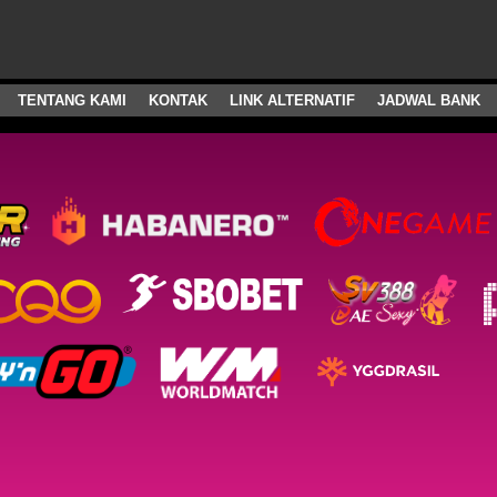
TENTANG KAMI
KONTAK
LINK ALTERNATIF
JADWAL BANK