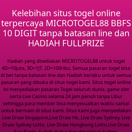
Kelebihan situs togel online
terpercaya MICROTOGEL88 BBFS
10 DIGIT tanpa batasan line dan
HADIAH FULLPRIZE
Hadiah yang disediakan MICROTOGEL88 untuk togel
4D=10juta, 3D=1JT, 2D=100ribu. Semua pasaran togel bisa
di bet tanpa batasan line dan Hadiah berlaku untuk semua
pasaran yang dibuka di situs togel kami. Situs togel online
ini menyediakan pasaran Togel seluruh dunia, game slot
serta Live Casino selama 24 jam penuh tanpa Libur
sehingga para member bisa menyesuaikan waktu santai
untuk bermain di situs kami. Situs kami juga menyediakan
Live Draw Singapore,Live Draw Hk, Live Draw Sydney, Live
Draw Sydney Lotto, Live Draw Hongkong Lotto,Live Draw
Sau Paolo. Sudah diakui dan dipastikan bahwa