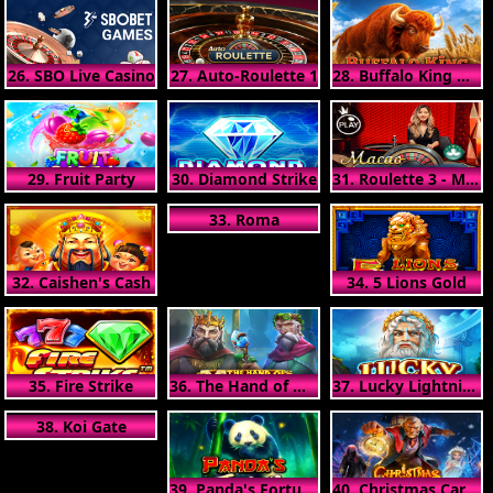
26. SBO Live Casino
27. Auto-Roulette 1
28. Buffalo King Megaways
29. Fruit Party
30. Diamond Strike
31. Roulette 3 - Macao
33. Roma
32. Caishen's Cash
34. 5 Lions Gold
35. Fire Strike
36. The Hand of Midas
37. Lucky Lightning
38. Koi Gate
39. Panda's Fortune
40. Christmas Carol Megaways