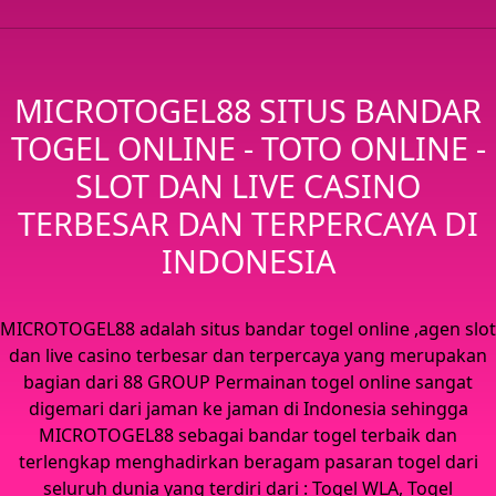
MICROTOGEL88 SITUS BANDAR
TOGEL ONLINE - TOTO ONLINE -
SLOT DAN LIVE CASINO
TERBESAR DAN TERPERCAYA DI
INDONESIA
MICROTOGEL88 adalah situs bandar togel online ,agen slot
dan live casino terbesar dan terpercaya yang merupakan
bagian dari 88 GROUP Permainan togel online sangat
digemari dari jaman ke jaman di Indonesia sehingga
MICROTOGEL88 sebagai bandar togel terbaik dan
terlengkap menghadirkan beragam pasaran togel dari
seluruh dunia yang terdiri dari : Togel WLA, Togel