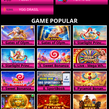
YGG DRASIL
GAME POPULAR
1. Gates of Olympus
2. Gates of Olympus 1000
3. Starlight Princess
4. Starlight Princess 1000
5. Sweet Bonanza
6. Live - Mega Wheel
7. Sweet Bonanza Xmas
8. SportBook
9. Pyramid Bonanza