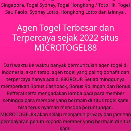
Singapore, Togel Sydney, Togel Hongkong / Toto Hk, Togel
Sau Paolo ,Sydney Lotto ,Hongkong Lotto dan lainnya .
Agen Togel Terbesar dan
Terpercaya sejak 2022 situs
MICROTOGEL88
Dari waktu ke waktu banyak bermunculan agen togel di
indonesia, akan tetapi agen togel yang paling bonafit dan
terpercaya hanya ada di 88GROUP. Setiap minggunya
memberikan Bonus Cashback, Bonus Rollingan dan Bonus
Refferal serta mengadakan lomba bagi para member
sehingga para member yang bermain di situs togel kami
bisa terus nyaman mencoba peruntungan.
MICROTOGEL88 akan selalu menjamin privacy dan jaminan
pembayaran penuh kepada member yang bermain di situs
kami.