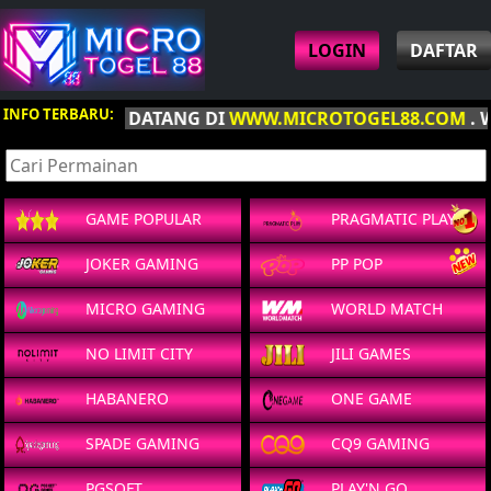
LOGIN
DAFTAR
INFO TERBARU:
SELAMAT DATANG DI
WWW.MICROTOGEL88.COM
. WEB
GAME POPULAR
PRAGMATIC PLAY
JOKER GAMING
PP POP
MICRO GAMING
WORLD MATCH
NO LIMIT CITY
JILI GAMES
HABANERO
ONE GAME
SPADE GAMING
CQ9 GAMING
PGSOFT
PLAY'N GO