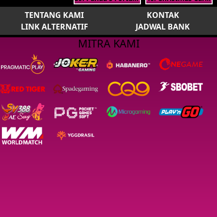
TENTANG KAMI
KONTAK
LINK ALTERNATIF
JADWAL BANK
MITRA KAMI