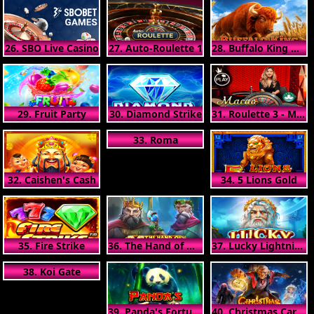
26. SBO Live Casino
27. Auto-Roulette 1
28. Buffalo King Megaways
29. Fruit Party
30. Diamond Strike
31. Roulette 3 - Macao
33. Roma
32. Caishen's Cash
34. 5 Lions Gold
35. Fire Strike
36. The Hand of Midas
37. Lucky Lightning
38. Koi Gate
39. Panda's Fortune
40. Christmas Carol Megaways