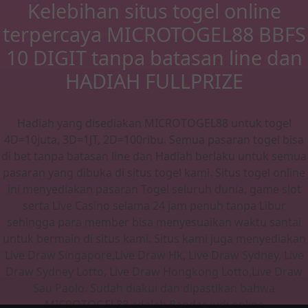
Kelebihan situs togel online
terpercaya MICROTOGEL88 BBFS
10 DIGIT tanpa batasan line dan
HADIAH FULLPRIZE
Hadiah yang disediakan MICROTOGEL88 untuk togel
4D=10juta, 3D=1JT, 2D=100ribu. Semua pasaran togel bisa
di bet tanpa batasan line dan Hadiah berlaku untuk semua
pasaran yang dibuka di situs togel kami. Situs togel online
ini menyediakan pasaran Togel seluruh dunia, game slot
serta Live Casino selama 24 jam penuh tanpa Libur
sehingga para member bisa menyesuaikan waktu santai
untuk bermain di situs kami. Situs kami juga menyediakan
Live Draw Singapore,Live Draw Hk, Live Draw Sydney, Live
Draw Sydney Lotto, Live Draw Hongkong Lotto,Live Draw
Sau Paolo. Sudah diakui dan dipastikan bahwa
MICROTOGEL88 adalah Bandar judi online