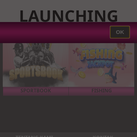
LAUNCHING
START TGL.20-
OK
SLOT GAMES
LIVE CASINO
10-2022 JAM
10:00 WIB
SPORTBOOK
FISHING