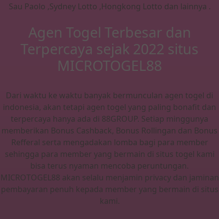
Sau Paolo ,Sydney Lotto ,Hongkong Lotto dan lainnya .
Agen Togel Terbesar dan
Terpercaya sejak 2022 situs
MICROTOGEL88
Dari waktu ke waktu banyak bermunculan agen togel di
indonesia, akan tetapi agen togel yang paling bonafit dan
terpercaya hanya ada di 88GROUP. Setiap minggunya
memberikan Bonus Cashback, Bonus Rollingan dan Bonus
Refferal serta mengadakan lomba bagi para member
sehingga para member yang bermain di situs togel kami
bisa terus nyaman mencoba peruntungan.
MICROTOGEL88 akan selalu menjamin privacy dan jaminan
pembayaran penuh kepada member yang bermain di situs
kami.