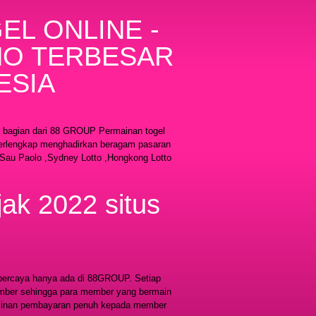
EL ONLINE -
INO TERBESAR
ESIA
n bagian dari 88 GROUP Permainan togel
terlengkap menghadirkan beragam pasaran
el Sau Paolo ,Sydney Lotto ,Hongkong Lotto
ak 2022 situs
erpercaya hanya ada di 88GROUP. Setiap
mber sehingga para member yang bermain
aminan pembayaran penuh kepada member