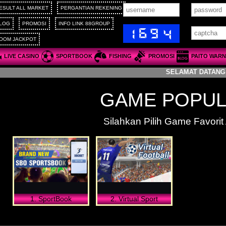
ESULT ALL MARKET
PERGANTIAN REKENING
LOG
PROMOSI
INFO LINK 88GROUP
OOM JACKPOT
LIVE CASINO
SPORTBOOK
FISHING
PROMOSI
PAITO WAR
SELAMAT DATANG DI
GAME POPU
Silahkan Pilih Game Favorit
1. SportBook
2. Virtual Sport