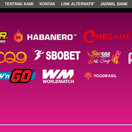
TENTANG KAMI
KONTAK
LINK ALTERNATIF
JADWAL BANK