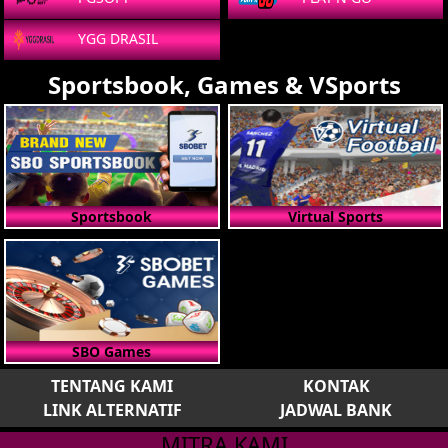
YGG DRASIL
Sportsbook, Games & VSports
Sportsbook
Virtual Sports
SBO Games
TENTANG KAMI
KONTAK
LINK ALTERNATIF
JADWAL BANK
MITRA KAMI