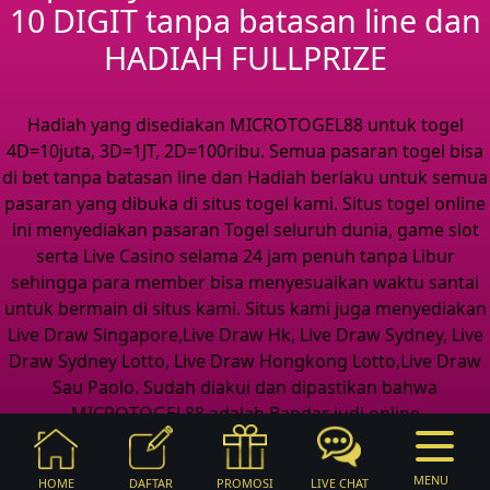
10 DIGIT tanpa batasan line dan
HADIAH FULLPRIZE
Hadiah yang disediakan MICROTOGEL88 untuk togel
4D=10juta, 3D=1JT, 2D=100ribu. Semua pasaran togel bisa
di bet tanpa batasan line dan Hadiah berlaku untuk semua
pasaran yang dibuka di situs togel kami. Situs togel online
ini menyediakan pasaran Togel seluruh dunia, game slot
serta Live Casino selama 24 jam penuh tanpa Libur
sehingga para member bisa menyesuaikan waktu santai
untuk bermain di situs kami. Situs kami juga menyediakan
Live Draw Singapore,Live Draw Hk, Live Draw Sydney, Live
Draw Sydney Lotto, Live Draw Hongkong Lotto,Live Draw
Sau Paolo. Sudah diakui dan dipastikan bahwa
MICROTOGEL88 adalah Bandar judi online
terbesar,terlengkap dan terpercaya dan aman untuk
pembayaran.
MENU
HOME
DAFTAR
PROMOSI
LIVE CHAT