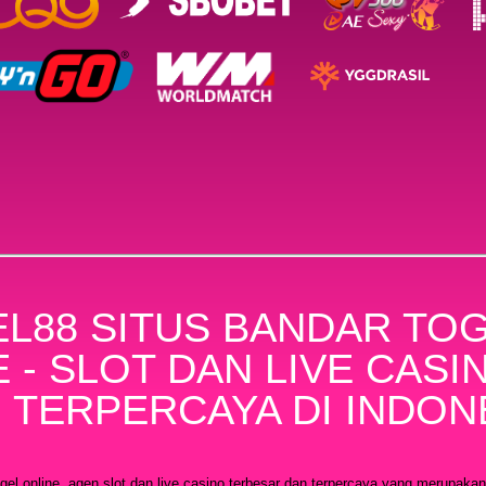
88 SITUS BANDAR TOG
 - SLOT DAN LIVE CAS
 TERPERCAYA DI INDON
l online ,agen slot dan live casino terbesar dan terpercaya yang merupaka