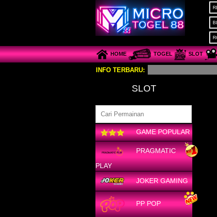
R
B
R
HOME
TOGEL
SLOT
INFO TERBARU:
SLOT
GAME POPULAR
PRAGMATIC
PLAY
JOKER GAMING
PP POP