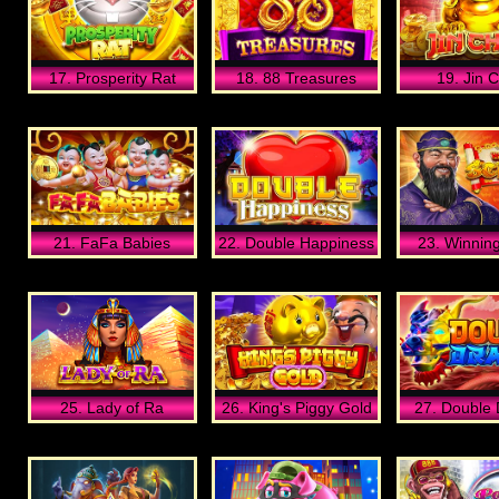
17. Prosperity Rat
18. 88 Treasures
19. Jin 
21. FaFa Babies
22. Double Happiness
23. Winning
25. Lady of Ra
26. King's Piggy Gold
27. Double