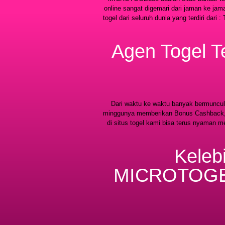
online sangat digemari dari jaman ke j
togel dari seluruh dunia yang terdiri dar
Agen Togel T
Dari waktu ke waktu banyak bermuncula
minggunya memberikan Bonus Cashback, 
di situs togel kami bisa terus nyama
Kelebi
MICROTOGEL8