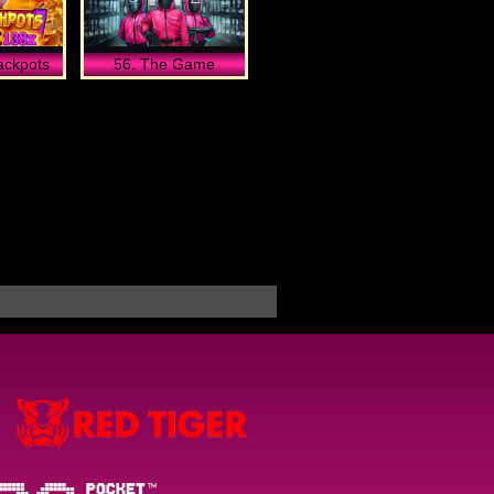
ackpots
56. The Game