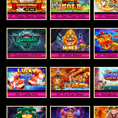
41. Piggy Bank Xplay
42. Get That Gold
43. Heaven
45. Guardian of Fortune
46. Wild Miner
47. Fortune
49. Lucky Koi
50. Fa Cai Shen