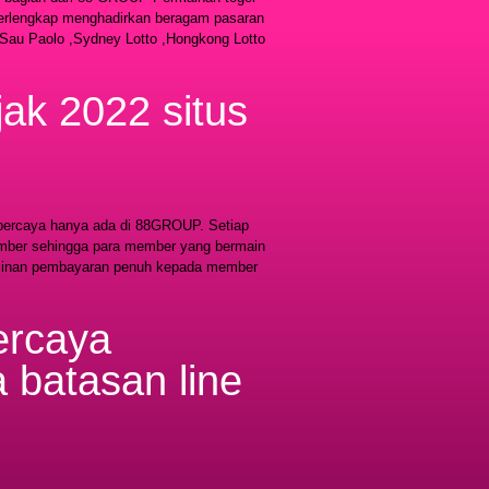
terlengkap menghadirkan beragam pasaran
el Sau Paolo ,Sydney Lotto ,Hongkong Lotto
ak 2022 situs
erpercaya hanya ada di 88GROUP. Setiap
mber sehingga para member yang bermain
aminan pembayaran penuh kepada member
percaya
batasan line