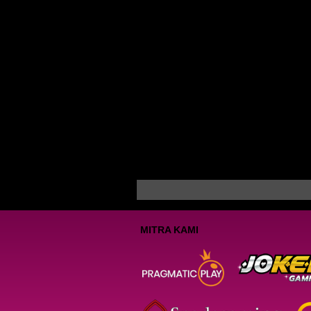
MITRA KAMI