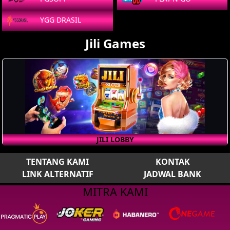
YGG DRASIL
Jili Games
JILI LOBBY
TENTANG KAMI
KONTAK
LINK ALTERNATIF
JADWAL BANK
MITRA KAMI