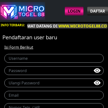
LOGIN
DAFTAR
INFO TERBARU:
SELAMAT DATANG DI
WWW.MICROTOGEL88.COM
Pendaftaran user baru
Isi Form Berikut