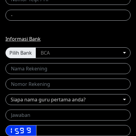
Informasi Bank
Pilih Bank