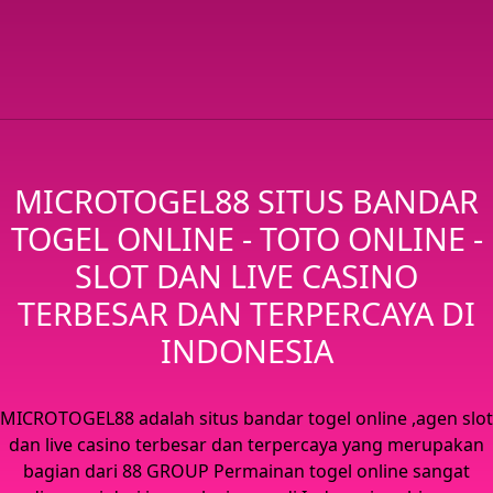
MICROTOGEL88 SITUS BANDAR
TOGEL ONLINE - TOTO ONLINE -
SLOT DAN LIVE CASINO
TERBESAR DAN TERPERCAYA DI
INDONESIA
MICROTOGEL88 adalah situs bandar togel online ,agen slot
dan live casino terbesar dan terpercaya yang merupakan
bagian dari 88 GROUP Permainan togel online sangat