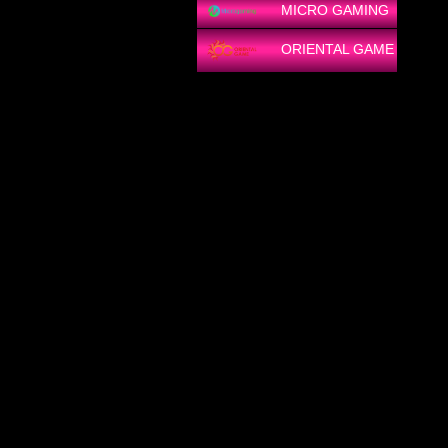
MICRO GAMING
ORIENTAL GAME