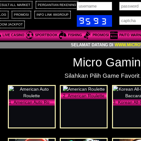
ESULT ALL MARKET
PERGANTIAN REKENING
LOG
PROMOSI
INFO LINK 88GROUP
OOM JACKPOT
LIVE CASINO
SPORTBOOK
FISHING
PROMOSI
PAITO WAR
SELAMAT DATANG DI
WWW.MICROTOGEL88.
Micro Gamin
Silahkan Pilih Game Favorit
2. American Roulette
1. American Auto Roulette