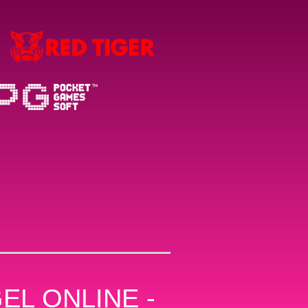
EL ONLINE -