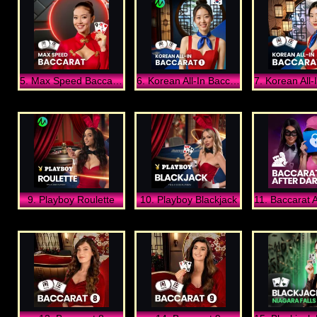
5. Max Speed Baccarat
6. Korean All-In Baccarat 1
9. Playboy Roulette
10. Playboy Blackjack
11. Baccarat A