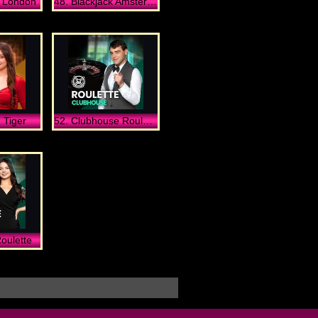
k London
48. Blackjack Amsterdam
 Tiger
52. Clubhouse Roulette
oulette