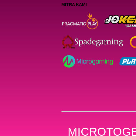
MITRA KAMI
MICROTOGEL