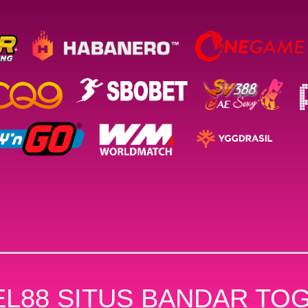
88 SITUS BANDAR TOG