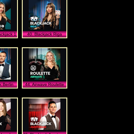
ackjack 1
40. Blackjack Riga
k Berlin
44. Airwave Roulette