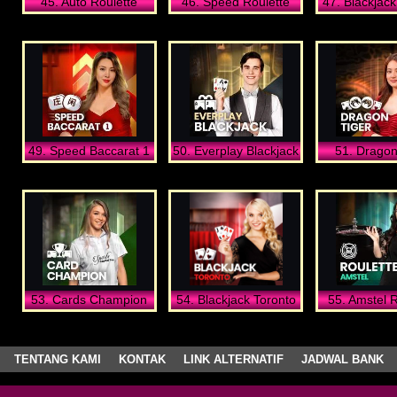
45. Auto Roulette
46. Speed Roulette
47. Blackjac
49. Speed Baccarat 1
50. Everplay Blackjack
51. Dragon
53. Cards Champion
54. Blackjack Toronto
55. Amstel R
TENTANG KAMI
KONTAK
LINK ALTERNATIF
JADWAL BANK